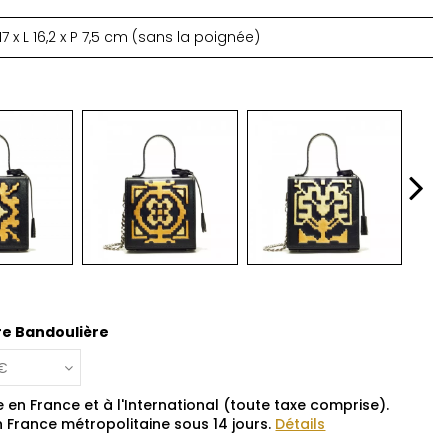
17 x L 16,2 x P 7,5 cm (sans la poignée)
re Bandoulière
e en France et à l'International (toute taxe comprise).
n France métropolitaine sous 14 jours.
Détails