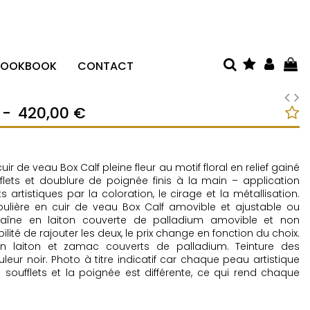
LOOKBOOK
CONTACT
-
420,00 €
ir de veau Box Calf pleine fleur au motif floral en relief gainé
flets et doublure de poignée finis à la main – application
s artistiques par la coloration, le cirage et la métallisation.
oulière en cuir de veau Box Calf amovible et ajustable ou
haîne en laiton couverte de palladium amovible et non
bilité de rajouter les deux, le prix change en fonction du choix.
 laiton et zamac couverts de palladium. Teinture des
leur noir.
Photo à titre indicatif car chaque peau artistique
es soufflets et la poignée est différente, ce qui rend chaque