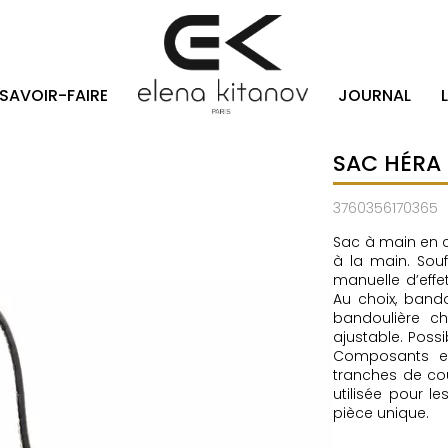
SAVOIR-FAIRE
JOURNAL
SAC HÉRA
3760356170365
Sac à main en cu
à la main. Souf
manuelle d’effet
Au choix, band
bandoulière c
ajustable. Possi
Composants en
tranches de cou
utilisée pour l
pièce unique.