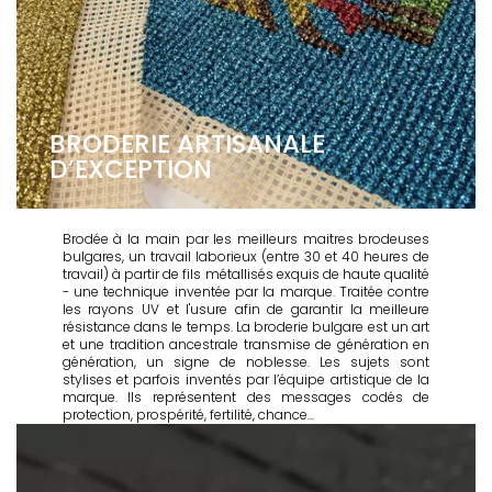
BRODERIE ARTISANALE
D’EXCEPTION
Brodée à la main par les meilleurs maitres brodeuses
bulgares, un travail laborieux (entre 30 et 40 heures de
travail) à partir de fils métallisés exquis de haute qualité
- une technique inventée par la marque. Traitée contre
les rayons UV et l'usure afin de garantir la meilleure
résistance dans le temps. La broderie bulgare est un art
et une tradition ancestrale transmise de génération en
génération, un signe de noblesse. Les sujets sont
stylises et parfois inventés par l’équipe artistique de la
marque. Ils représentent des messages codés de
protection, prospérité, fertilité, chance...