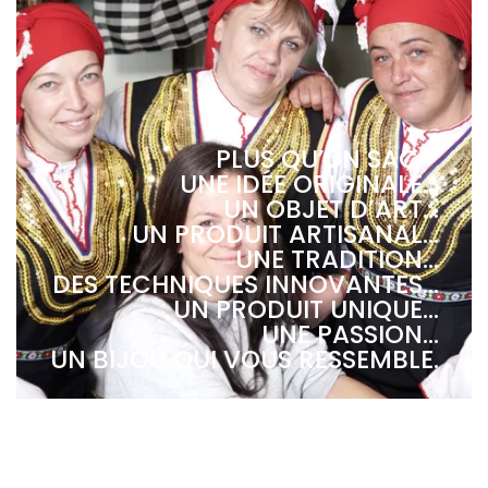
PLUS QU’UN SAC -
UNE IDÉE ORIGINALE...
UN OBJET D’ART...
UN PRODUIT ARTISANAL...
UNE TRADITION...
DES TECHNIQUES INNOVANTES...
UN PRODUIT UNIQUE...
UNE PASSION...
UN BIJOU QUI VOUS RESSEMBLE.