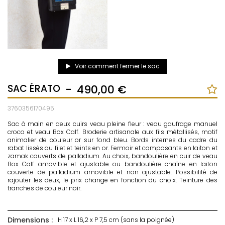
Voir comment fermer le sac
SAC ÉRATO
-
490,00 €
3760356170495
Sac à main en deux cuirs veau pleine fleur : veau gaufrage manuel
croco et veau Box Calf. Broderie artisanale aux fils métallisés, motif
animalier de couleur or sur fond bleu. Bords internes du cadre du
rabat lissés au filet et teints en or. Fermoir et composants en laiton et
zamak couverts de palladium. Au choix, bandoulière en cuir de veau
Box Calf amovible et ajustable ou bandoulière chaîne en laiton
couverte de palladium amovible et non ajustable. Possibilité de
rajouter les deux, le prix change en fonction du choix. Teinture des
tranches de couleur noir.
Dimensions :
H 17 x L 16,2 x P 7,5 cm (sans la poignée)