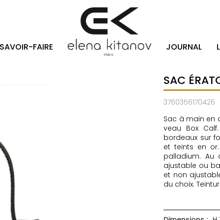
SAVOIR-FAIRE
JOURNAL
SAC ÉRAT
3760356170426
Sac à main en d
veau Box Calf. 
bordeaux sur fo
et teints en o
palladium. Au 
ajustable ou ba
et non ajustable
du choix. Teintu
Dimensions :
H 