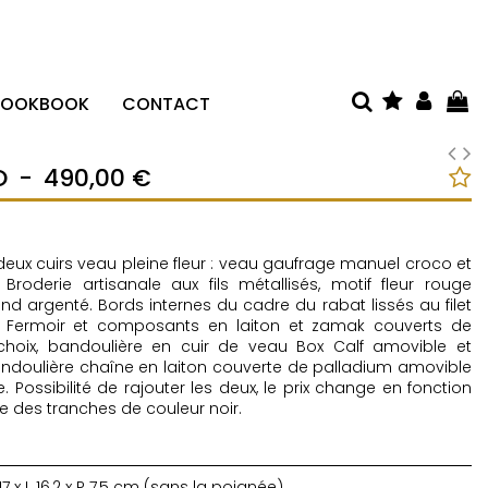
LOOKBOOK
CONTACT
O
-
490,00 €
eux cuirs veau pleine fleur : veau gaufrage manuel croco et
Broderie artisanale aux fils métallisés, motif fleur rouge
nd argenté. Bords internes du cadre du rabat lissés au filet
r. Fermoir et composants en laiton et zamak couverts de
choix, bandoulière en cuir de veau Box Calf amovible et
ndoulière chaîne en laiton couverte de palladium amovible
. Possibilité de rajouter les deux, le prix change en fonction
re des tranches de couleur noir.
17 x L 16,2 x P 7,5 cm (sans la poignée)