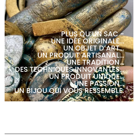
PLUS QU’UN SAC -
UNE IDÉE ORIGINALE...
UN OBJET D’ART...
UN PRODUIT ARTISANAL...
UNE TRADITION...
DES TECHNIQUES INNOVANTES...
UN PRODUIT UNIQUE...
UNE PASSION...
UN BIJOU QUI VOUS RESSEMBLE.