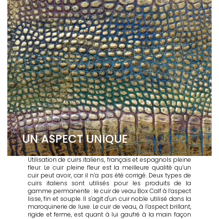
UN ASPECT UNIQUE
Utilisation de cuirs italiens, français et espagnols pleine
fleur. Le cuir pleine fleur est la meilleure qualité qu’un
cuir peut avoir, car il n’a pas été corrigé. Deux types de
cuirs italiens sont utilisés pour les produits de la
gamme permanente : le cuir de veau Box Calf à l’aspect
lisse, fin et souple. Il s'agit d'un cuir noble utilisé dans la
maroquinerie de luxe. Le cuir de veau, à l’aspect brillant,
rigide et ferme, est quant à lui gaufré à la main façon