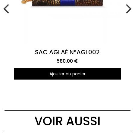
Aperçu rapide
SAC AGLAÉ N°AGL002
580,00 €
Ajouter au panier
VOIR AUSSI