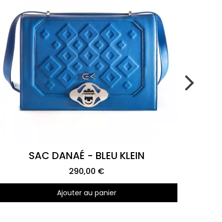
Aperçu rapide
SAC DANAÉ - BLEU KLEIN
290,00 €
Ajouter au panier