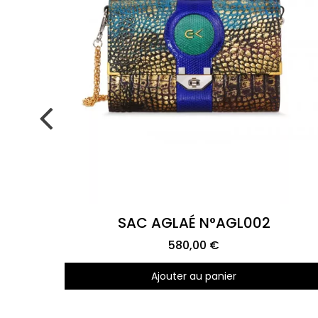
Aperçu rapide
SAC AGLAÉ N°AGL002
580,00 €
Ajouter au panier