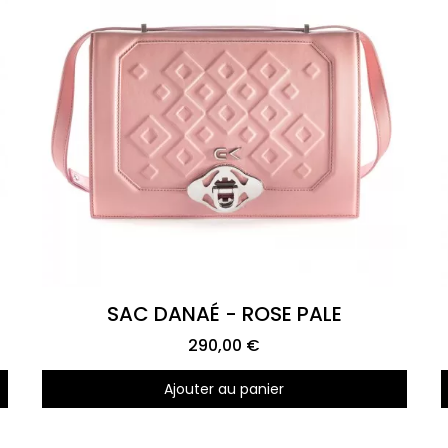
Aperçu rapide
SAC DANAÉ - ROSE PALE
290,00 €
Ajouter au panier